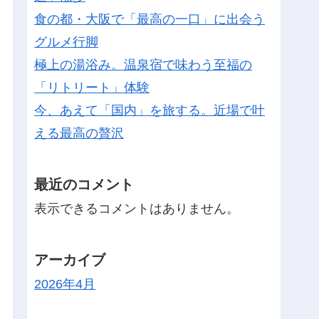
食の都・大阪で「最高の一口」に出会う
グルメ行脚
極上の湯浴み。温泉宿で味わう至福の
「リトリート」体験
今、あえて「国内」を旅する。近場で叶
える最高の贅沢
最近のコメント
表示できるコメントはありません。
アーカイブ
2026年4月