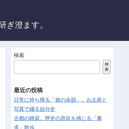
性を研ぎ澄ます。
検索
検
索
最近の投稿
日常に持ち帰る「旅の余韻」。お土産と
写真で綴る自分史
古都の静寂。歴史の息吹を感じる「裏
道」散歩